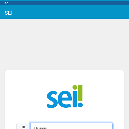
RO
SEI