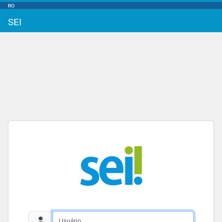
RO
SEI