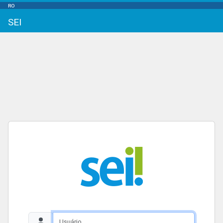
RO
SEI