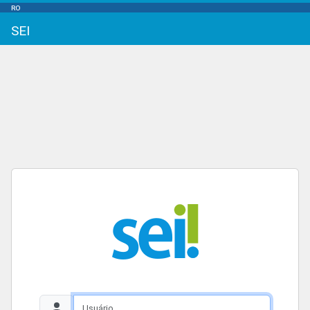
RO
SEI