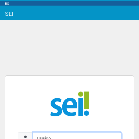
RO
SEI